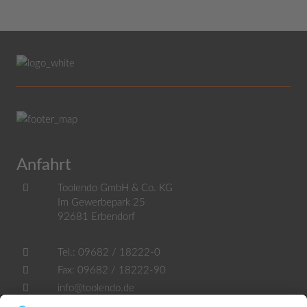
Anfahrt
Toolendo GmbH & Co. KG
Im Gewerbepark 25
92681
Erbendorf
Tel.:
09682 / 18222-0
Fax:
09682 / 18222-90
info@toolendo.de