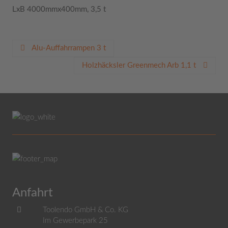
LxB 4000mmx400mm, 3,5 t
Beitragsnavigation
Alu-Auffahrrampen 3 t
Holzhäcksler Greenmech Arb 1,1 t
Anfahrt
Toolendo GmbH & Co. KG
Im Gewerbepark 25