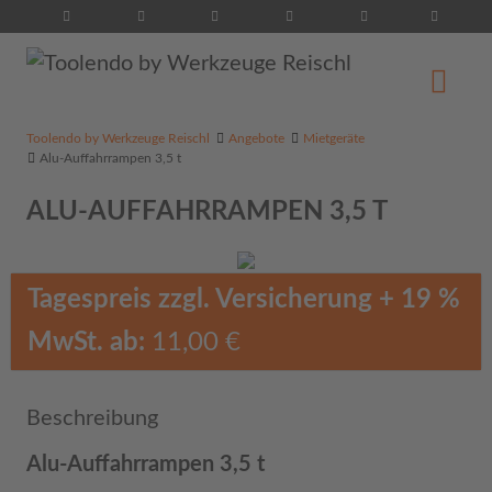
Suche...
Toolendo by Werkzeuge Reischl
Angebote
Mietgeräte
Alu-Auffahrrampen 3,5 t
ALU-AUFFAHRRAMPEN 3,5 T
Tagespreis zzgl. Versicherung + 19 %
MwSt. ab:
11,00 €
Beschreibung
Alu-Auffahrrampen 3,5 t