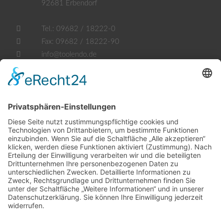
92681
Erbendorf
Tel.:
09682 / 18222-0
Fax:
09682 / 18222-90
info@toolendo.de
Öffnungszeiten
Mo. - Fr.:
07.30 - 17.30 Uhr
Samstag:
geschlossen
Sowie nach telefonischer Vereinbarung.
Rechtliches
Impressum
Datenschutzerklärung