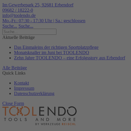
Im Gewerbepark 25, 92681 Erbendorf
09682 / 18222-0
info@toolendo.de
Mo.-Fr.: 07:30 - 17:30 Uhr | Sa.: geschlossen
Suche...
Suche...
Aktuelle Beiträge
Das Einmaleins der richtigen Sportplatzpflege
Monatsknaller im Juni bei TOOLENDO
Zehn Jahre TOOLENDO – eine Erfolgsstory aus Erbendorf
Alle Beiträge
Quick Links
Kontakt
Impressum
Datenschutzerklärung
Close Form