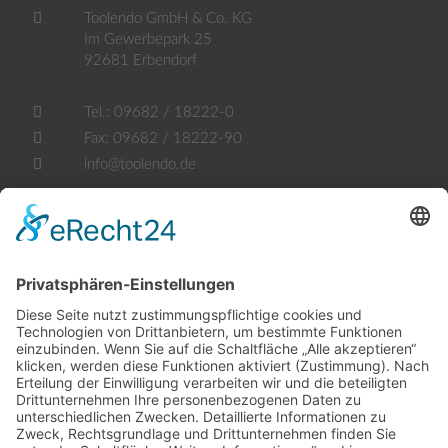
Toolendo GmbH & Co. KG
Im Gewerbepark 25
92681
Erbendorf
Tel.:
09682 / 18222-0
Fax:
09682 / 18222-90
info@toolendo.de
Öffnungszeiten
Mo. - Fr.:
07.30 - 17.30 Uhr
Samstag:
geschlossen
Sowie nach telefonischer Vereinbarung.
Rechtliches