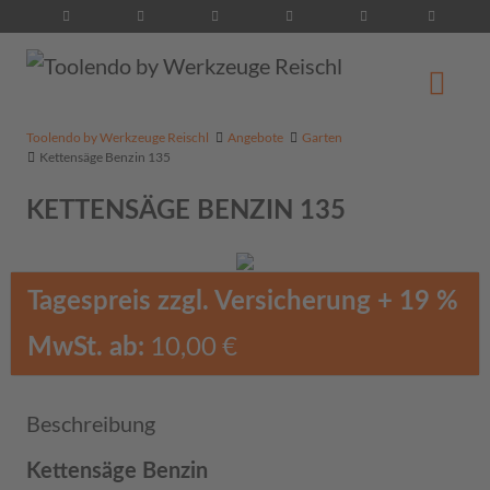
Suche...
Toolendo by Werkzeuge Reischl
Angebote
Garten
Kettensäge Benzin 135
KETTENSÄGE BENZIN 135
Tagespreis zzgl. Versicherung + 19 %
10,00 €
MwSt. ab:
Beschreibung
Kettensäge Benzin