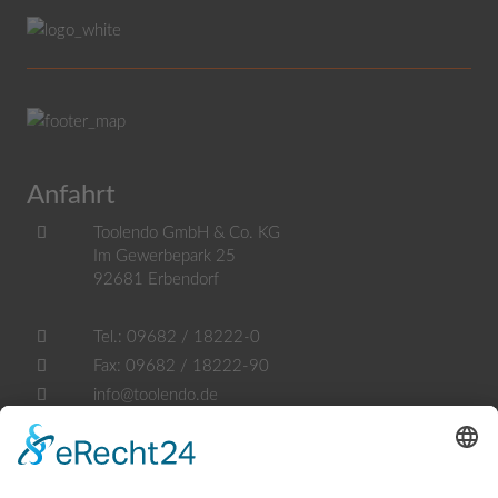
Anfahrt
Toolendo GmbH & Co. KG
Im Gewerbepark 25
92681
Erbendorf
Tel.:
09682 / 18222-0
Fax:
09682 / 18222-90
info@toolendo.de
Öffnungszeiten