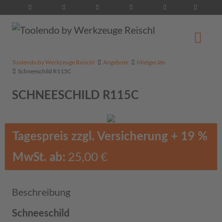
Suche...
Toolendo by Werkzeuge Reischl
Angebote
Mietgeräte
Schneeschild R115C
SCHNEESCHILD R115C
Tagespreis zzgl. Versicherung + 19 %
25,00 €
MwSt. ab:
Beschreibung
Schneeschild