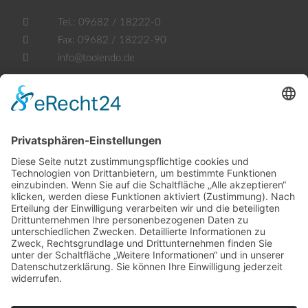
Tel.:
09682 / 18222-0
Fax:
09682 / 18222-90
info@toolendo.de
Öffnungszeiten
Mo. - Fr.:
07.30 - 17.30 Uhr
Samstag:
geschlossen
Sowie nach telefonischer Vereinbarung.
Rechtliches
Impressum
Datenschutzerklärung
Cookie-Einstellungen