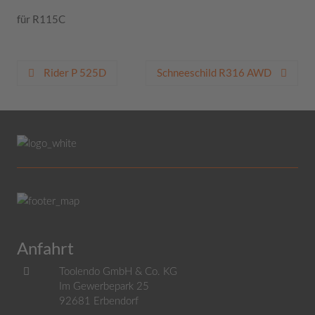
für R115C
Beitragsnavigation
Rider P 525D
Schneeschild R316 AWD
Anfahrt
Toolendo GmbH & Co. KG
Im Gewerbepark 25
92681
Erbendorf