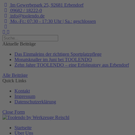
Im Gewerbepark 25, 92681 Erbendorf
09682 / 18222-0
info@toolendo.de
Mo.-Fr.: 07:30 - 17:30 Uhr | Sa.: geschlossen
Suche...
Suche...
Aktuelle Beiträge
Das Einmaleins der richtigen Sportplatzpflege
Monatsknaller im Juni bei TOOLENDO
Zehn Jahre TOOLENDO – eine Erfolgsstory aus Erbendorf
Alle Beiträge
Quick Links
Kontakt
Impressum
Datenschutzerklärung
Close Form
Startseite
Über Uns