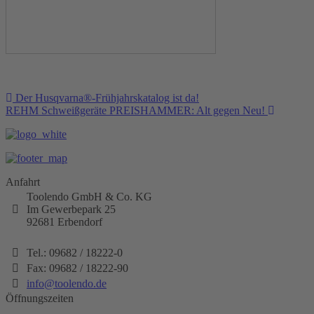
Beitragsnavigation
Der Husqvarna®-Frühjahrskatalog ist da!
REHM Schweißgeräte PREISHAMMER: Alt gegen Neu!
Anfahrt
Toolendo GmbH & Co. KG
Im Gewerbepark 25
92681
Erbendorf
Tel.:
09682 / 18222-0
Fax:
09682 / 18222-90
info@toolendo.de
Öffnungszeiten