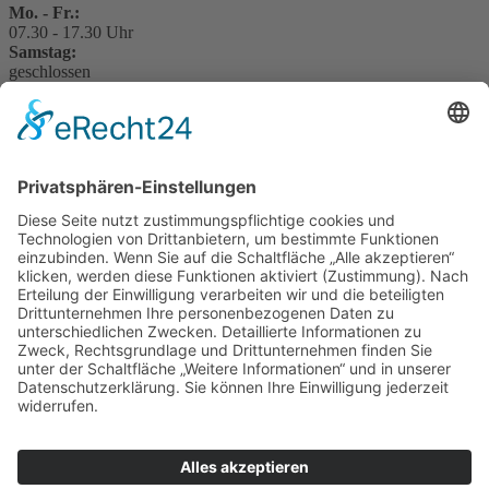
Mo. - Fr.:
07.30 - 17.30 Uhr
Samstag:
geschlossen
Sowie nach telefonischer Vereinbarung.
Rechtliches
Impressum
Datenschutzerklärung
Cookie-Einstellungen
Teilnahmebedingungen
AGB
Top
Wir suchen Servicemit
arbeiter in
Erbendorf