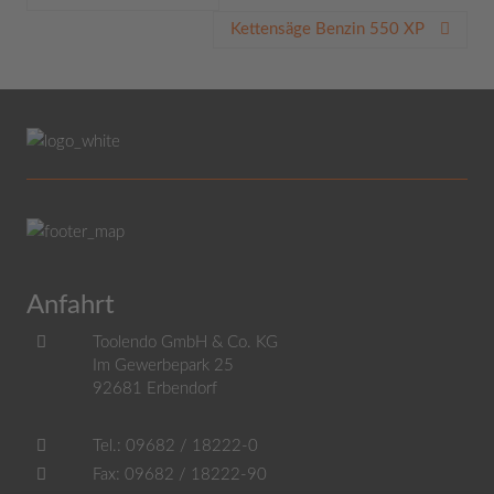
Kettensäge Benzin 550 XP
Anfahrt
Toolendo GmbH & Co. KG
Im Gewerbepark 25
92681
Erbendorf
Tel.:
09682 / 18222-0
Fax:
09682 / 18222-90