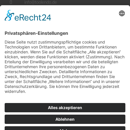
info@toolendo.de
Öffnungszeiten
Mo. - Fr.:
07.30 - 17.30 Uhr
Samstag:
geschlossen
Sowie nach telefonischer Vereinbarung.
Rechtliches
Impressum
Datenschutzerklärung
Cookie-Einstellungen
Teilnahmebedingungen
AGB