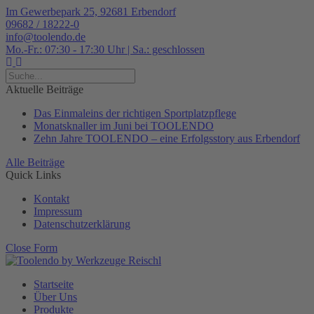
Im Gewerbepark 25, 92681 Erbendorf
09682 / 18222-0
info@toolendo.de
Mo.-Fr.: 07:30 - 17:30 Uhr | Sa.: geschlossen
Suche...
Suche...
Aktuelle Beiträge
Das Einmaleins der richtigen Sportplatzpflege
Monatsknaller im Juni bei TOOLENDO
Zehn Jahre TOOLENDO – eine Erfolgsstory aus Erbendorf
Alle Beiträge
Quick Links
Kontakt
Impressum
Datenschutzerklärung
Close Form
Startseite
Über Uns
Produkte