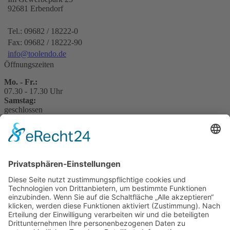
92681
Erbendorf
Tel.:
09682 / 18222-0
Fax:
09682 / 18222-90
info@toolendo.de
Öffnungszeiten
Mo. - Fr.:
07.30 - 17.30 Uhr
Samstag:
geschlossen
Sowie nach telefonischer Vereinbarung.
Rechtliches
Impressum
Datenschutzerklärung
Cookie-Einstellungen
Teilnahmebedingungen
AGB
Top