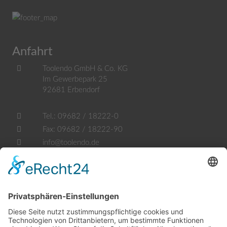
Anfahrt
Toolendo GmbH & Co. KG
Im Gewerbepark 25
92681
Erbendorf
Tel.:
09682 / 18222-0
Fax:
09682 / 18222-90
info@toolendo.de
Öffnungszeiten
Mo. - Fr.:
07.30 - 17.30 Uhr
Samstag: