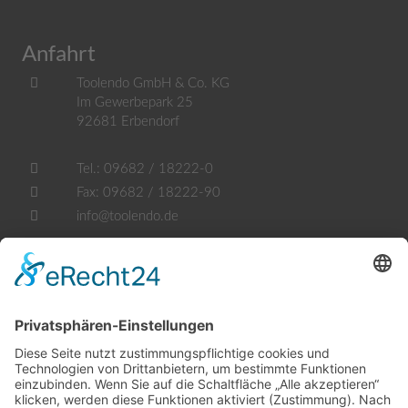
Anfahrt
Toolendo GmbH & Co. KG
Im Gewerbepark 25
92681
Erbendorf
Tel.:
09682 / 18222-0
Fax:
09682 / 18222-90
info@toolendo.de
Öffnungszeiten
Mo. - Fr.:
07.30 - 17.30 Uhr
Samstag:
geschlossen